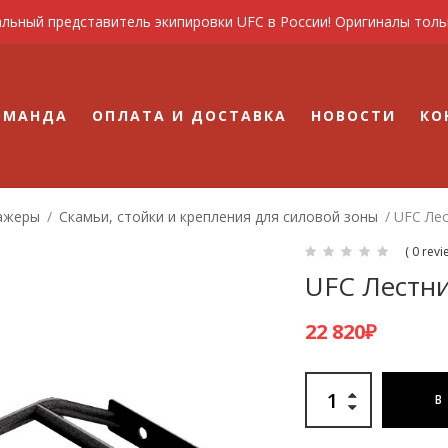
льный представитель экипировки UFC в России! Оригиналы тольк
ОМАНДА
ОПЛАТА И ДОСТАВКА
НОВОСТИ
КО
ажеры
/
Скамьи, стойки и крепления для силовой зоны
/ UFC Лес
( 0 revi
UFC Лестни
22 820
₽
В