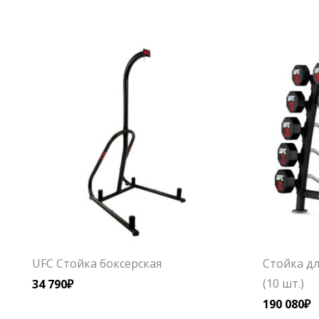
UFC Стойка боксерская
Стойка дл
(10 шт.)
34 790
₽
190 080
₽