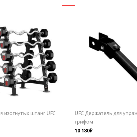
я изогнутых штанг UFC
UFC Держатель для упра
грифом
10 180
₽